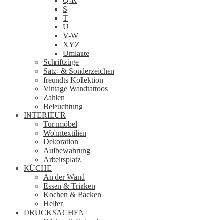
Q-R
S
T
U
V-W
XYZ
Umlaute
Schriftzüge
Satz- & Sonderzeichen
freundts Kollektion
Vintage Wandtattoos
Zahlen
Beleuchtung
INTERIEUR
Turnmöbel
Wohntextilien
Dekoration
Aufbewahrung
Arbeitsplatz
KÜCHE
An der Wand
Essen & Trinken
Kochen & Backen
Helfer
DRUCKSACHEN