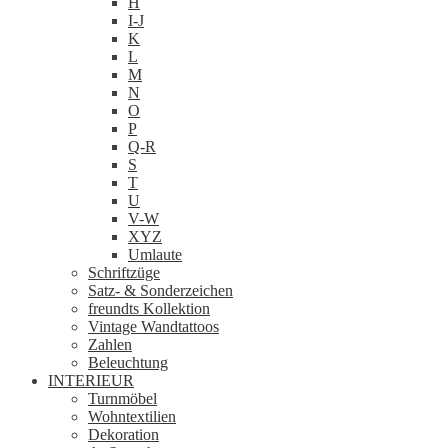
H
I-J
K
L
M
N
O
P
Q-R
S
T
U
V-W
XYZ
Umlaute
Schriftzüge
Satz- & Sonderzeichen
freundts Kollektion
Vintage Wandtattoos
Zahlen
Beleuchtung
INTERIEUR
Turnmöbel
Wohntextilien
Dekoration