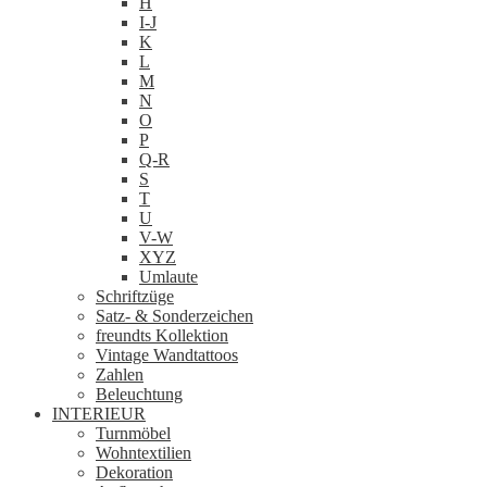
H
I-J
K
L
M
N
O
P
Q-R
S
T
U
V-W
XYZ
Umlaute
Schriftzüge
Satz- & Sonderzeichen
freundts Kollektion
Vintage Wandtattoos
Zahlen
Beleuchtung
INTERIEUR
Turnmöbel
Wohntextilien
Dekoration