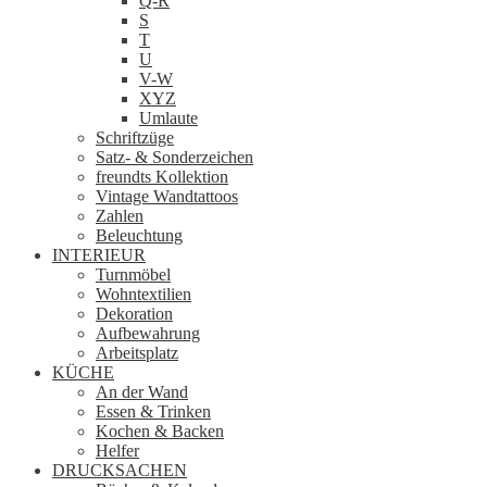
Q-R
S
T
U
V-W
XYZ
Umlaute
Schriftzüge
Satz- & Sonderzeichen
freundts Kollektion
Vintage Wandtattoos
Zahlen
Beleuchtung
INTERIEUR
Turnmöbel
Wohntextilien
Dekoration
Aufbewahrung
Arbeitsplatz
KÜCHE
An der Wand
Essen & Trinken
Kochen & Backen
Helfer
DRUCKSACHEN