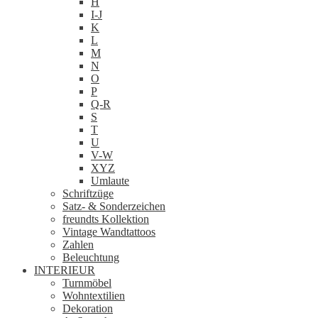
H
I-J
K
L
M
N
O
P
Q-R
S
T
U
V-W
XYZ
Umlaute
Schriftzüge
Satz- & Sonderzeichen
freundts Kollektion
Vintage Wandtattoos
Zahlen
Beleuchtung
INTERIEUR
Turnmöbel
Wohntextilien
Dekoration