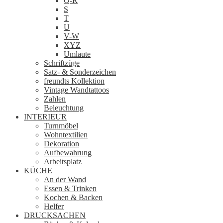
Q-R
S
T
U
V-W
XYZ
Umlaute
Schriftzüge
Satz- & Sonderzeichen
freundts Kollektion
Vintage Wandtattoos
Zahlen
Beleuchtung
INTERIEUR
Turnmöbel
Wohntextilien
Dekoration
Aufbewahrung
Arbeitsplatz
KÜCHE
An der Wand
Essen & Trinken
Kochen & Backen
Helfer
DRUCKSACHEN