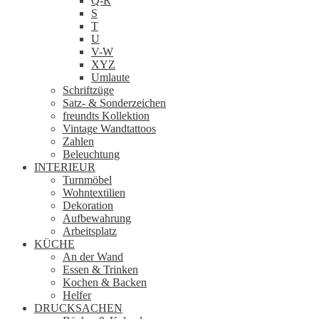
Q-R
S
T
U
V-W
XYZ
Umlaute
Schriftzüge
Satz- & Sonderzeichen
freundts Kollektion
Vintage Wandtattoos
Zahlen
Beleuchtung
INTERIEUR
Turnmöbel
Wohntextilien
Dekoration
Aufbewahrung
Arbeitsplatz
KÜCHE
An der Wand
Essen & Trinken
Kochen & Backen
Helfer
DRUCKSACHEN