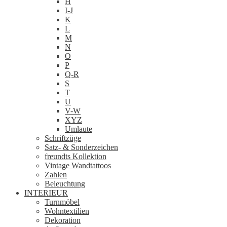
H
I-J
K
L
M
N
O
P
Q-R
S
T
U
V-W
XYZ
Umlaute
Schriftzüge
Satz- & Sonderzeichen
freundts Kollektion
Vintage Wandtattoos
Zahlen
Beleuchtung
INTERIEUR
Turnmöbel
Wohntextilien
Dekoration