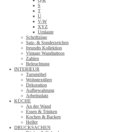
Q-R
S
T
U
V-W
XYZ
Umlaute
Schriftzüge
Satz- & Sonderzeichen
freundts Kollektion
Vintage Wandtattoos
Zahlen
Beleuchtung
INTERIEUR
Turnmöbel
Wohntextilien
Dekoration
Aufbewahrung
Arbeitsplatz
KÜCHE
An der Wand
Essen & Trinken
Kochen & Backen
Helfer
DRUCKSACHEN